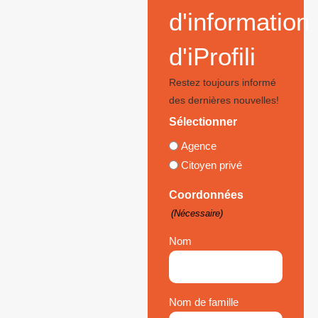
d'information
d'iProfili
Restez toujours informé
des dernières nouvelles!
Sélectionner
Agence
Citoyen privé
Coordonnées
(Nécessaire)
Nom
Nom de famille