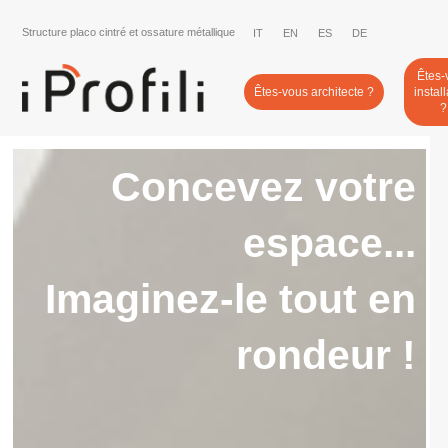
Structure placo cintré et ossature métallique
IT
EN
ES
DE
Êtes-
Êtes-vous architecte ?
instal
?
Concevez votre
espace...
Imaginez-le tout en
rondeur !