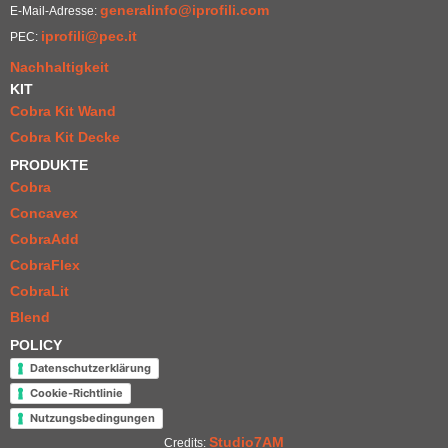
generalinfo@iprofili.com
E-Mail-Adresse:
iprofili@pec.it
PEC:
Nachhaltigkeit
KIT
Cobra Kit Wand
Cobra Kit Decke
PRODUKTE
Cobra
Concavex
CobraAdd
CobraFlex
CobraLit
Blend
POLICY
Datenschutzerklärung
Cookie-Richtlinie
Nutzungsbedingungen
Studio7AM
Credits: