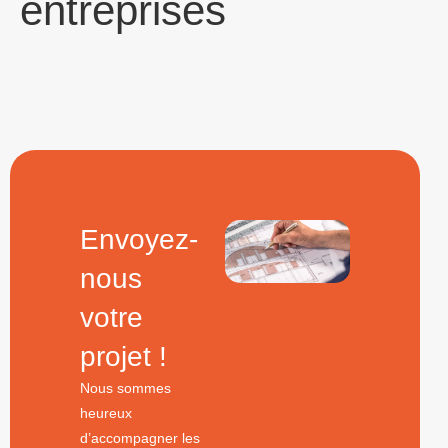
entreprises
Envoyez-
nous
votre
projet !
Nous sommes
heureux
d’accompagner les