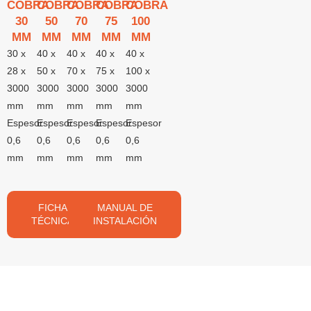
COBRA
COBRA
COBRA
COBRA
COBRA
30
50
70
75
100
MM
MM
MM
MM
MM
30 x
40 x
40 x
40 x
40 x
28 x
50 x
70 x
75 x
100 x
3000
3000
3000
3000
3000
mm
mm
mm
mm
mm
Espesor
Espesor
Espesor
Espesor
Espesor
0,6
0,6
0,6
0,6
0,6
mm
mm
mm
mm
mm
FICHA
MANUAL DE
TÉCNICA
INSTALACIÓN