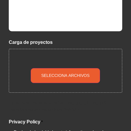
Carga de proyectos
Suelta archivos aquí o
SELECCIONA ARCHIVOS
Tipos de archivos aceptados: dwg, jpg, gif, png, pdf,
Tamaño máximo de archivo: 256 MB.
Privacy Policy
*