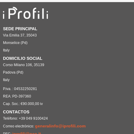
SEDE PRINCIPAL
Via Emilia 37, 35043
Monselice (Pd)
Italy
DOMICILIO SOCIAL
Corso Milano 106, 35139
Padova (Pd)
Italy
P.iva. : 04532250281
REA: PD-397360
Cap. Soc.: €90.000,00 iv
CONTACTOS
Teléfono: +39 049 9100424
generalinfo@iprofili.com
Correo electrónico:
iprofili@pec.it
PEC: