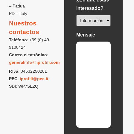
– Padua
interesado?
PD – Italy
Nuestros
contactos
Mensaje
Teléfono
: +39 (0) 49
9100424
Correo electrónico
:
generalinfo@iprofili.com
P.Iva
: 04532250281
PEC
:
iprofili@pec.it
SDI
: WP7SE2Q