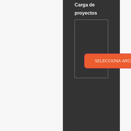
Carga de
proyectos
Suelta
archivos
aquí o
SELECCIONA ARC
Tipos de
archivos
aceptados: dwg,
jpg, gif, png, pdf,
Tamaño máximo
de archivo: 256