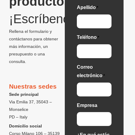
productos?
Apellido
*
¡Escríbenos!
Rellena el formulario y
Teléfono
*
contáctanos para obtener
más información, un
presupuesto o una
consulta.
Correo
electrónico
*
Nuestras sedes
Sede principal
Via Emilia 37, 35043 –
Empresa
Monselice
PD – Italy
Domicilio social
Corso Milano 106 – 35139
¿En qué estás