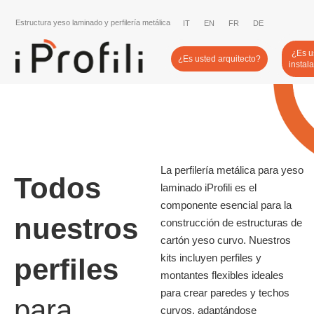
Estructura yeso laminado y perfilería metálica
IT
EN
FR
DE
¿Es u
¿Es usted arquitecto?
instal
La perfilería metálica para yeso
Todos
laminado iProfili es el
componente esencial para la
nuestros
construcción de estructuras de
cartón yeso curvo. Nuestros
kits incluyen perfiles y
perfiles
montantes flexibles ideales
para crear paredes y techos
para
curvos, adaptándose