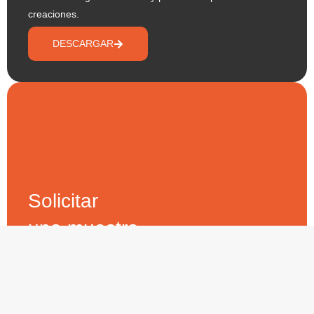
creaciones.
DESCARGAR
Solicitar
una muestra
de CobraKit
Solicita una muestra gratuita de CobraKit Techo y
CobraKit Pared para evaluar por ti mismo la calidad y
versatilidad de nuestros productos.