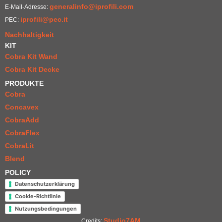
generalinfo@iprofili.com
E-Mail-Adresse:
iprofili@pec.it
PEC:
Nachhaltigkeit
KIT
Cobra Kit Wand
Cobra Kit Decke
PRODUKTE
Cobra
Concavex
CobraAdd
CobraFlex
CobraLit
Blend
POLICY
Datenschutzerklärung
Cookie-Richtlinie
Nutzungsbedingungen
Studio7AM
Credits: