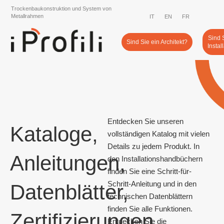
Trockenbaukonstruktion und System von
Metallrahmen
IT
EN
FR
ES
Sind 
Sind Sie ein Architekt?
Instal
Entdecken Sie unseren
Kataloge,
vollständigen Katalog mit vielen
Details zu jedem Produkt. In
Anleitungen,
den Installationshandbüchern
finden Sie eine Schritt-für-
Schritt-Anleitung und in den
Datenblätter,
technischen Datenblättern
finden Sie alle Funktionen.
Zertifizierungen...
Entdecken Sie die